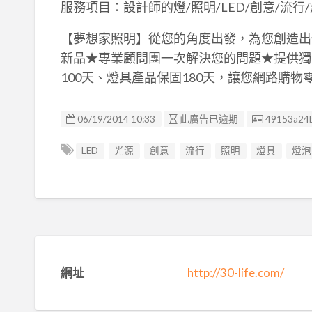
服務項目：設計師的燈/照明/LED/創意/流行/
【夢想家照明】從您的角度出發，為您創造出
新品★專業顧問團一次解決您的問題★提供獨家
100天、燈具產品保固180天，讓您網路購
廣告编號
06/19/2014 10:33
此廣告已逾期
49153a24
LED
光源
創意
流行
照明
燈具
燈泡
網址
http://30-life.com/