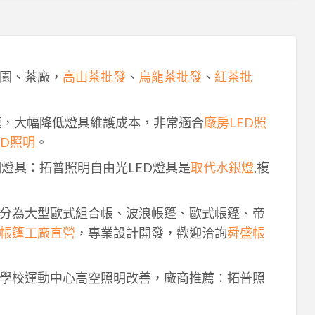
園、茶廠，
高山茶批發
、
烏龍茶批發
、
紅茶批
速，大幅降低燈具維護成本，非常適合
廠房LED照
ED照明
。
明燈具：拓普照明自由光LED燈具是
取代水銀燈
,複
分為大型歐式組合帳、波浪帳篷、歐式帳篷、帝
帳篷工廠直營
，專業設計開發，歡迎洽詢
舜盛帳
學校運動中心高空照明改善，廠商推薦：拓普照