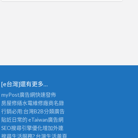
[e台灣]還有更多…
myPost廣告網
快速發佈
房屋修繕
水電維修廠商名錄
行銷必用:台灣B2B
分類廣告
貼近日常的
eTaiwan廣告網
SEO搜尋引擎優化
增加外連
搜尋生活服務? 台灣
生活黃頁