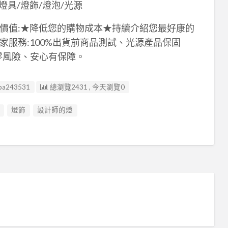
燈具/燈飾/燈泡/光源
價值:★降低您的購物成本★持續介紹您最好康的
服務:100%出貨前商品測試、光源產品保固
物零風險、安心有保障。
ba243531
總瀏覽2431 , 今天瀏覽0
燈飾
設計師的燈