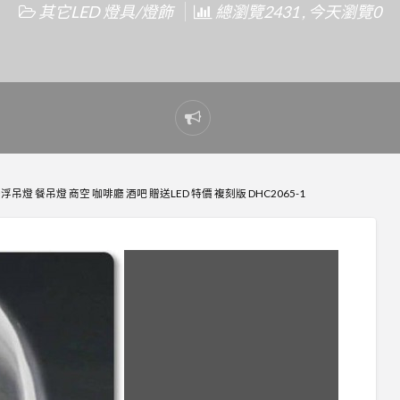
其它LED 燈具/燈飾
總瀏覽2431 , 今天瀏覽0
Report
problem
吊燈 餐吊燈 商空 咖啡廳 酒吧 贈送LED 特價 複刻版 DHC2065-1