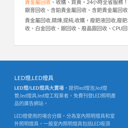
貴金屬回收
、收購、買賣，24小時全省服務
銀膏回收、含鉑貴金屬回收、含鈀貴金屬回收
貴金屬回收,精煉,提純,收購，廢鈀液回收,廢
收、白金回收、銀回收、廢晶圓回收、CPU回
LED燈,LED燈具
LED燈/LED燈具大賣場
，提供led燈泡,led燈
管,led燈具,led燈工程業者，免費刊登LED照明產
品的廣告網站。
LED燈使用的場合分類，分為室內照明燈具和室
外照明燈具，一般室內照明燈具包括LED吸頂