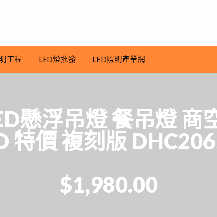
明工程
LED燈批發
LED照明產業網
D懸浮吊燈 餐吊燈 商空
D 特價 複刻版 DHC206
$1,980.00