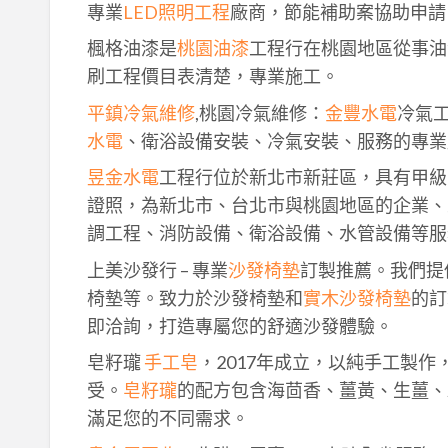
專業
LED照明工程
廠商，節能補助案協助申請
楓格油漆是
桃園油漆
工程行在桃園地區從事油
刷工程價目表清楚，專業施工。
平鎮冷氣維修
,桃園冷氣維修：
金豐水電
冷氣
水電
、衛浴設備安裝、冷氣安裝、服務的專業
昱金水電
工程行位於新北市新莊區，具有甲級
證照，為新北市、台北市與桃園地區的企業、
調工程、消防設備、衛浴設備、水管設備等服
上美沙發行 – 專業
沙發椅墊
訂製推薦。我們提
椅墊等。致力於沙發椅墊和
實木沙發椅墊
的訂
即洽詢，打造專屬您的舒適沙發體驗。
皂籽瓏
手工皂
，2017年成立，以純手工製
受。
皂籽瓏
的配方包含海茴香、薑黃、生薑、
滿足您的不同需求。