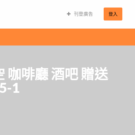
刊登廣告
登入
 咖啡廳 酒吧 贈送
5-1