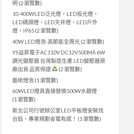
明
(2 瀏覽數)
10-400WLED泛光燈，LED投光燈，
LED碼頭燈，LED天井燈，LED戶外
燈，IP65
(2 瀏覽數)
40W LED燈泡-高節能全周光
(2 瀏覽數)
YS益昇電子AC110V DC12V500MA 6W
調光變壓器 台灣製造生產 LED變壓器原
廠出貨 品質保證
(2 瀏覽數)
藝術燈泡
(1 瀏覽數)
60WLED燈具直接替換500W水銀燈
(1 瀏覽數)
新北公司行號辦公室LED平板燈安裝找
台鈺，專業規劃省電有感！
(1 瀏覽數)