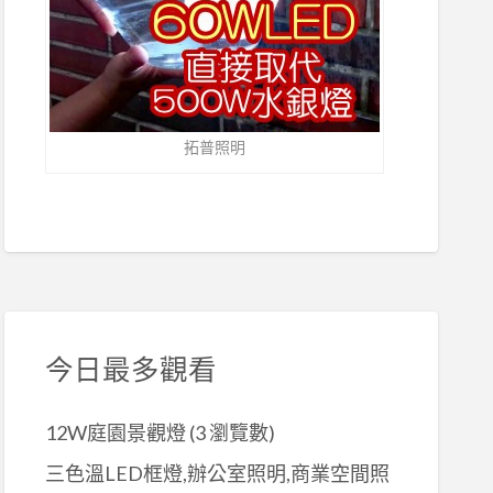
拓普照明
今日最多觀看
12W庭園景觀燈
(3 瀏覽數)
三色溫LED框燈,辦公室照明,商業空間照