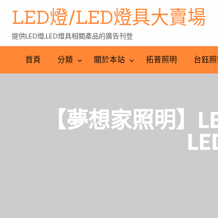
LED燈/LED燈具大賣場
提供LED燈,LED燈具相關產品的廣告刊登
台
LED
鈺
LED
照
首頁
分類
關於本站
拓普照明
台鈺照
照
燈
明
明
批
產
工
發
業
程
網
【夢想家照明】LE
LE