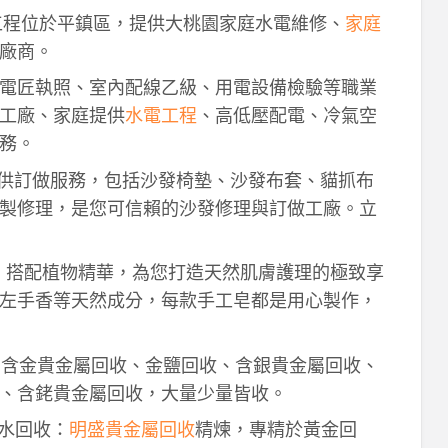
工程位於平鎮區，提供大桃園家庭水電維修、
家庭
廠商。
電匠執照、室內配線乙級、用電設備檢驗等職業
工廠、家庭提供
水電工程
、高低壓配電、冷氣空
務。
供訂做服務，包括沙發椅墊、沙發布套、貓抓布
製修理，是您可信賴的沙發修理與訂做工廠。立
作，搭配植物精華，為您打造天然肌膚護理的極致享
左手香等天然成分，每款手工皂都是用心製作，
！含金貴金屬回收、金鹽回收、含銀貴金屬回收、
、含銠貴金屬回收，大量少量皆收。
鈀水回收：
明盛貴金屬回收
精煉，專精於黃金回