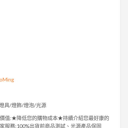
aoMing
燈具/燈飾/燈泡/光源
價值:★降低您的購物成本★持續介紹您最好康的
服務:100%出貨前商品測試、光源產品保固