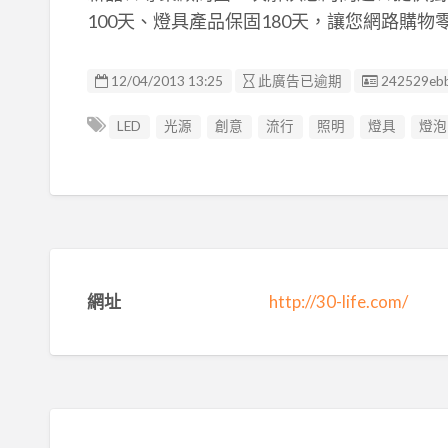
100天、燈具產品保固180天，讓您網路購
廣告编號
12/04/2013 13:25
此廣告已逾期
242529eb
LED
光源
創意
流行
照明
燈具
燈泡
網址
http://30-life.com/