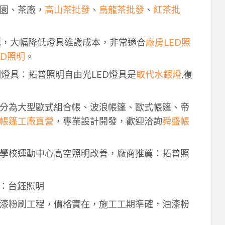
園、茶廠，
高山茶批發
、
烏龍茶批發
、
紅茶批
速，大幅降低燈具維護成本，非常適合
廠房LED照
ED照明
。
明燈具：拓普照明自由光LED燈具是
取代水銀燈
,複
分為大型歐式組合帳、波浪帳篷、歐式帳篷、帝
帳篷工廠直營
，專業設計開發，歡迎洽詢
舜盛帳
學校運動中心高空照明改善，廠商推薦：拓普照
：台鈺照明
漆粉刷工程，價格實在，施工工期準確，油漆粉