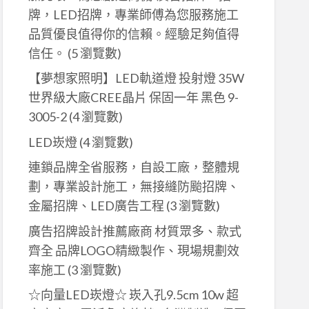
牌，LED招牌，專業師傅為您服務施工
品質優良值得你的信賴。經驗足夠值得
信任。
(5 瀏覽數)
【夢想家照明】LED軌道燈 投射燈 35W
世界級大廠CREE晶片 保固一年 黑色 9-
3005-2
(4 瀏覽數)
LED崁燈
(4 瀏覽數)
連鎖品牌全省服務，自設工廠，整體規
劃，專業設計施工，無接縫防颱招牌、
金屬招牌、LED廣告工程
(3 瀏覽數)
廣告招牌設計推薦廠商 材質眾多、款式
齊全 品牌LOGO精緻製作、現場規劃效
率施工
(3 瀏覽數)
☆向量LED崁燈☆ 崁入孔9.5cm 10w 超