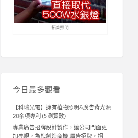
拓普照明
今日最多觀看
【科瑞光電】擁有植物照明&廣告背光源
20余項專利
(5 瀏覽數)
專業廣告招牌設計製作，讓公司門面更
加亮眼，為您創造商機!廣告招牌，招