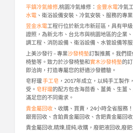
平鎮冷氣維修
,桃園冷氣維修：
金豐水電
冷氣
水電
、衛浴設備安裝、冷氣安裝、服務的專業
昱金水電
工程行位於新北市新莊區，具有甲級
證照，為新北市、台北市與桃園地區的企業、
調工程、消防設備、衛浴設備、水管設備等服
上美沙發行 – 專業
沙發椅墊
訂製推薦。我們提
椅墊等。致力於沙發椅墊和
實木沙發椅墊
的訂
即洽詢，打造專屬您的舒適沙發體驗。
皂籽瓏
手工皂
，2017年成立，以純手工製
受。
皂籽瓏
的配方包含海茴香、薑黃、生薑、
滿足您的不同需求。
貴金屬回收
、收購、買賣，24小時全省服務
銀膏回收、含鉑貴金屬回收、含鈀貴金屬回收
貴金屬回收,精煉,提純,收購，廢鈀液回收,廢