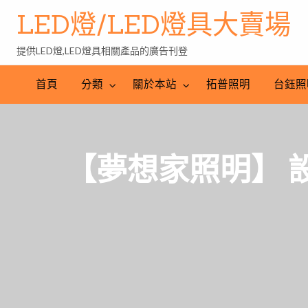
LED燈/LED燈具大賣場
提供LED燈,LED燈具相關產品的廣告刊登
台
LED
鈺
LED
照
首頁
分類
關於本站
拓普照明
台鈺照
照
燈
明
明
批
產
工
發
業
程
網
【夢想家照明】 設