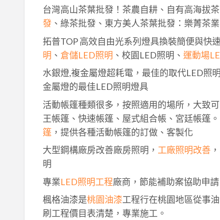
台灣高山茶葉批發！茶農自耕、自有高海拔茶
發
、綠茶批發、東方美人茶葉批發：樂菁茶業
拓普TOP 高效自由光系列燈具換裝簡便與快
明
、
倉儲LED照明
、校園LED照明、
運動場L
水銀燈,複金屬燈超耗電，最佳的取代LED照
金屬燈的最佳LED照明燈具
活動帳篷種類很多，按照適用的場所，大致可
王帳篷、快速帳篷、屋式組合帳、宮廷帳篷。
篷
，提供各種活動帳篷的訂做、客製化
大型鋼構廠房改善廠房照明，
工廠照明改善
，
明
專業
LED照明工程
廠商，節能補助案協助申請
楓格油漆是
桃園油漆
工程行在桃園地區從事油
刷工程價目表清楚，專業施工。