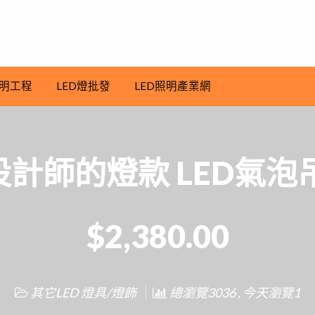
明工程
LED燈批發
LED照明產業網
計師的燈款 LED氣泡
$2,380.00
其它LED 燈具/燈飾
總瀏覽3036 , 今天瀏覽1