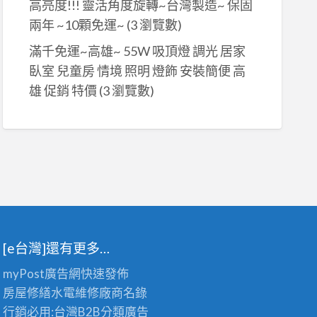
高亮度!!! 靈活角度旋轉~台灣製造~ 保固
兩年 ~10顆免運~
(3 瀏覽數)
滿千免運~高雄~ 55W 吸頂燈 調光 居家
臥室 兒童房 情境 照明 燈飾 安裝簡便 高
雄 促銷 特價
(3 瀏覽數)
[e台灣]還有更多…
myPost廣告網
快速發佈
房屋修繕
水電維修廠商名錄
行銷必用:台灣B2B
分類廣告