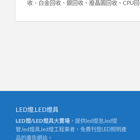
收、白金回收、銀回收、廢晶圓回收、CPU回
LED燈,LED燈具
LED燈/LED燈具大賣場
，提供led燈泡,led燈
管,led燈具,led燈工程業者，免費刊登LED照明產
品的廣告網站。