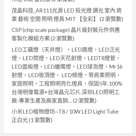
茂晶科技_AR111光源 LED 投光燈 調光 室內 商
業 藝術 空間 照明 燈具 MIT 【全彩】
(2 瀏覽數)
CSP (chip scale package) 晶片級封裝元件供應
客製化模組方案
(2 瀏覽數)
LED工礦燈（天井燈），LED路燈，LED泛光
燈，LED筒燈，LED天花射燈，LEDT8燈管，
LED面板燈，LED蠟燭燈，LED球泡燈，Mr16
射燈，LED吸頂燈， LED條燈，等商業照明，
家居照明，工程照明亮化燈具，保固5年.100%
台灣明偉電源+台灣晶元芯片.深圳LED照明工
廠-專業生產及廠家直銷…
(2 瀏覽數)
小米LED植物燈坊~T8 / 10W LED Light Tube
正白光
(1 瀏覽數)