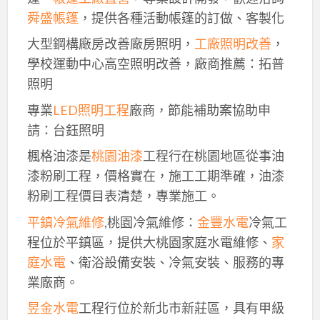
舜盛帳篷
，提供各種活動帳篷的訂做、客製化
大型鋼構廠房改善廠房照明，
工廠照明改善
，
學校運動中心高空照明改善，廠商推薦：拓普
照明
專業
LED照明工程
廠商，節能補助案協助申
請：台鈺照明
楓格油漆是
桃園油漆
工程行在桃園地區從事油
漆粉刷工程，價格實在，施工工期準確，油漆
粉刷工程價目表清楚，專業施工。
平鎮冷氣維修
,桃園冷氣維修：
金豐水電
冷氣工
程位於平鎮區，提供大桃園家庭水電維修、
家
庭水電
、衛浴設備安裝、冷氣安裝、服務的專
業廠商。
昱金水電
工程行位於新北市新莊區，具有甲級