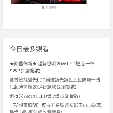
拓普照明
今日最多觀看
★除舊佈新★ 趨勢照明 20W LED燈泡 一律
$299
(2 瀏覽數)
藝秀智能變光LED筒燈調光調色三色防霧一體
化超薄筒燈2014智慧款
(2 瀏覽數)
凱得米 AR111 LED燈 7燈
(2 瀏覽數)
【夢想家照明】復古工業風 煙灰影子LED玻璃
吊燈 D款 復刻版
(2 瀏覽數)