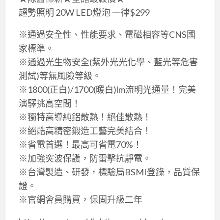
趨勢照明 20W LED燈泡 一律$299
※通過安全性、性能要求、電磁相容等CNS國
家標準。
※通過光生物安全(紫外光光化學、藍光等危害
測試)等無風險等級。
※1800(正白)/1700(暖白)lm流明光通量！完美
演驛挑高空間！
※獨特高導純鋁散熱！絕佳散熱！
※絕酷高精密鍛造工藝完美結合！
※省電首選！最高可省電70%！
※加強突波保護，防雷擊抗靜電。
※台灣製造、研發，標驗局BSMI登錄，品質保
證。
※官網會員購買，保固升級二年