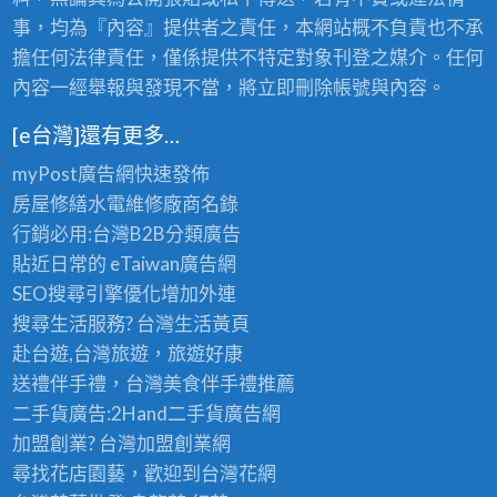
事，均為『內容』提供者之責任，本網站概不負責也不承
擔任何法律責任，僅係提供不特定對象刊登之媒介。任何
內容一經舉報與發現不當，將立即刪除帳號與內容。
[e台灣]還有更多…
myPost廣告網
快速發佈
房屋修繕
水電維修廠商名錄
行銷必用:台灣B2B
分類廣告
貼近日常的
eTaiwan廣告網
SEO搜尋引擎優化
增加外連
搜尋生活服務? 台灣
生活黃頁
赴台遊,台灣旅遊
，旅遊好康
送禮伴手禮，台灣美食
伴手禮
推薦
二手貨廣告:2Hand
二手貨
廣告網
加盟創業? 台灣
加盟創業
網
尋找花店園藝，歡迎到
台灣花網