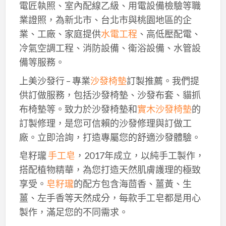
電匠執照、室內配線乙級、用電設備檢驗等職
業證照，為新北市、台北市與桃園地區的企
業、工廠、家庭提供
水電工程
、高低壓配電、
冷氣空調工程、消防設備、衛浴設備、水管設
備等服務。
上美沙發行 – 專業
沙發椅墊
訂製推薦。我們提
供訂做服務，包括沙發椅墊、沙發布套、貓抓
布椅墊等。致力於沙發椅墊和
實木沙發椅墊
的
訂製修理，是您可信賴的沙發修理與訂做工
廠。立即洽詢，打造專屬您的舒適沙發體驗。
皂籽瓏
手工皂
，2017年成立，以純手工製作，
搭配植物精華，為您打造天然肌膚護理的極致
享受。
皂籽瓏
的配方包含海茴香、薑黃、生
薑、左手香等天然成分，每款手工皂都是用心
製作，滿足您的不同需求。