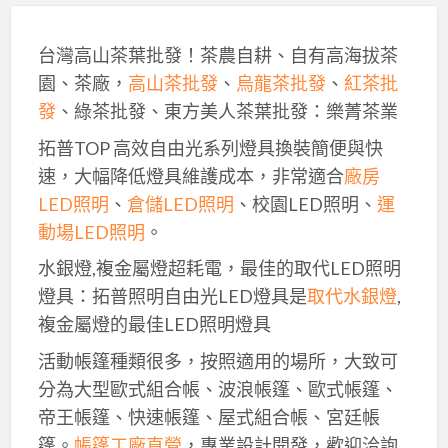
台灣高山茶葉批發！茶農自耕、自有高海拔茶
園、茶廠，
高山茶批發
、
烏龍茶批發
、
紅茶批
發
、綠茶批發、東方美人茶葉批發：樂菁茶業
拓普TOP 高效自由光系列燈具換裝簡便與快
速，大幅降低燈具維護成本，非常適合
廠房
LED照明
、
倉儲LED照明
、校園LED照明、
運
動場LED照明
。
水銀燈,複金屬燈超耗電，最佳的取代LED照明
燈具：拓普照明自由光LED燈具是
取代水銀燈
,
複金屬燈的最佳LED照明燈具
活動帳篷種類很多，按照適用的場所，大致可
分為大型歐式組合帳、波浪帳篷、歐式帳篷、
帝王帳篷、快速帳篷、屋式組合帳、宮廷帳
篷。
帳篷工廠直營
，專業設計開發，歡迎洽詢