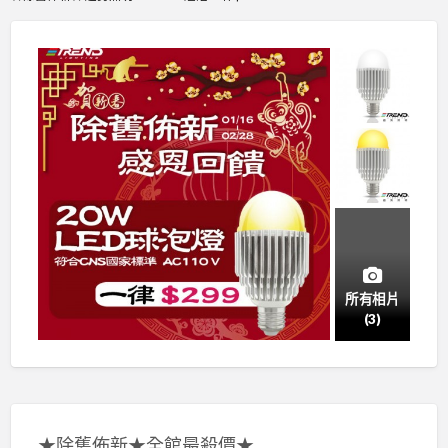
所有相片
(3)
★除舊佈新★全館最殺價★