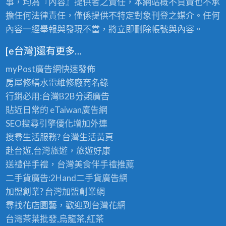
事，均為『內容』提供者之責任，本網站概不負責也不承
擔任何法律責任，僅係提供不特定對象刊登之媒介。任何
內容一經舉報與發現不當，將立即刪除帳號與內容。
[e台灣]還有更多…
myPost廣告網
快速發佈
房屋修繕
水電維修廠商名錄
行銷必用:台灣B2B
分類廣告
貼近日常的
eTaiwan廣告網
SEO搜尋引擎優化
增加外連
搜尋生活服務? 台灣
生活黃頁
赴台遊,台灣旅遊
，旅遊好康
送禮伴手禮，台灣美食
伴手禮
推薦
二手貨廣告:2Hand
二手貨
廣告網
加盟創業? 台灣
加盟創業
網
尋找花店園藝，歡迎到
台灣花網
台灣茶葉批發
,烏龍茶,紅茶