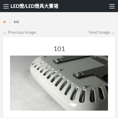
LED燈/LED燈具大賣場
101
← Previous Image
Next Image →
101