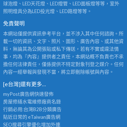
球泡燈、LED天花燈、LED燈管、LED面板燈等等，室外
照明燈具分為LED投光燈、LED路燈等等。
免責聲明
本網站僅提供資訊參考平台，並不涉入其中任何諮詢。所
載一切的資訊、文字、照片、圖形、廣告內容、或其他資
料，無論其為公開張貼或私下傳送，若有不實或違法情
事，均為『內容』提供者之責任，本網站概不負責也不承
擔任何法律責任，僅係提供不特定對象刊登之媒介。任何
內容一經舉報與發現不當，將立即刪除帳號與內容。
[e台灣]還有更多…
myPost廣告網
快速發佈
房屋修繕
水電維修廠商名錄
行銷必用:台灣B2B
分類廣告
貼近日常的
eTaiwan廣告網
SEO搜尋引擎優化
增加外連