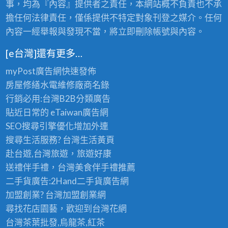
事，均為『內容』提供者之責任，本網站概不負責也不承
擔任何法律責任，僅係提供不特定對象刊登之媒介。任何
內容一經舉報與發現不當，將立即刪除帳號與內容。
[e台灣]還有更多…
myPost廣告網
快速發佈
房屋修繕
水電維修廠商名錄
行銷必用:台灣B2B
分類廣告
貼近日常的
eTaiwan廣告網
SEO搜尋引擎優化
增加外連
搜尋生活服務? 台灣
生活黃頁
赴台遊,台灣旅遊
，旅遊好康
送禮伴手禮，台灣美食
伴手禮
推薦
二手貨廣告:2Hand
二手貨
廣告網
加盟創業? 台灣
加盟創業
網
尋找花店園藝，歡迎到
台灣花網
台灣茶葉批發
,烏龍茶,紅茶