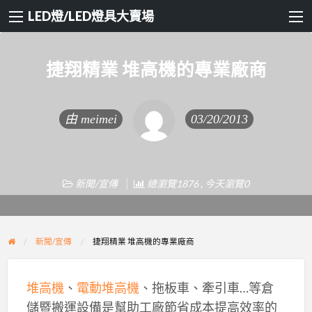
LED燈/LED燈具大賣場
捷翔精業 堆高機的專業廠商
由
meimei
03/20/2013
新聞/宣傳
總瀏覽1876 , 今天瀏覽0
新聞/宣傳
捷翔精業 堆高機的專業廠商
堆高機
、
電動堆高機
、拖板車、牽引車…等倉
儲暨搬運設備是幫助工廠節省成本提高效率的