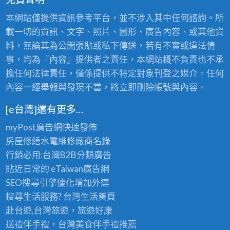
本網站僅提供資訊參考平台，並不涉入其中任何諮詢。所
載一切的資訊、文字、照片、圖形、廣告內容、或其他資
料，無論其為公開張貼或私下傳送，若有不實或違法情
事，均為『內容』提供者之責任，本網站概不負責也不承
擔任何法律責任，僅係提供不特定對象刊登之媒介。任何
內容一經舉報與發現不當，將立即刪除帳號與內容。
[e台灣]還有更多…
myPost廣告網
快速發佈
房屋修繕
水電維修廠商名錄
行銷必用:台灣B2B
分類廣告
貼近日常的
eTaiwan廣告網
SEO搜尋引擎優化
增加外連
搜尋生活服務? 台灣
生活黃頁
赴台遊,台灣旅遊
，旅遊好康
送禮伴手禮，台灣美食
伴手禮
推薦