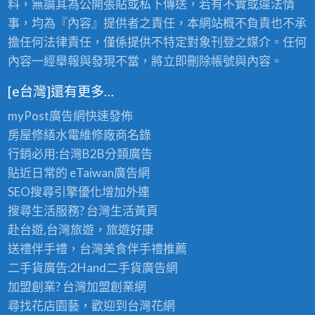
料，無論其為公開張貼或私下傳送，若有不實或違法情
事，均為『內容』提供者之責任，本網站概不負責也不承
擔任何法律責任，僅係提供不特定對象刊登之媒介。任何
內容一經舉報與發現不當，將立即刪除帳號與內容。
[e台灣]還有更多…
myPost廣告網
快速發佈
房屋修繕
水電維修廠商名錄
行銷必用:台灣B2B
分類廣告
貼近日常的
eTaiwan廣告網
SEO搜尋引擎優化
增加外連
搜尋生活服務? 台灣
生活黃頁
赴台遊,台灣旅遊
，旅遊好康
送禮伴手禮，台灣美食
伴手禮
推薦
二手貨廣告:2Hand
二手貨
廣告網
加盟創業? 台灣
加盟創業
網
尋找花店園藝，歡迎到
台灣花網