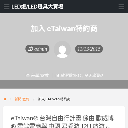
LED燈/LED燈具大賣場
加入 eTaiwan特約商
由
admin
11/13/2015
新聞/宣傳
總瀏覽3911 , 今天瀏覽0
新聞/宣傳
加入 ETAIWAN特約商
eTaiwan® 台灣自由行計畫 係由 歐威博
® 雲端電商與 中國 君爱游 J2U 旅游云