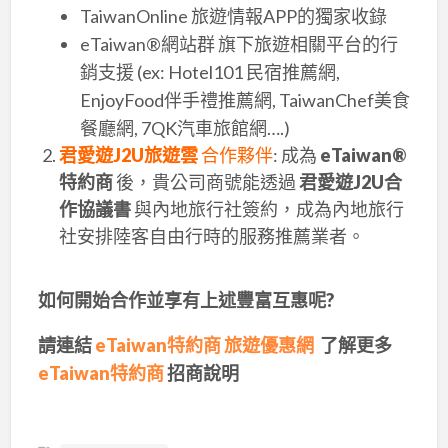
TaiwanOnline 旅遊情報APP的獨家收錄
eTaiwan®網站群 旗下旅遊相關平台的行
銷支援 (ex: Hotel101 民宿推薦網,
EnjoyFood伴手禮推薦網, TaiwanChef美食
餐廳網, 7QK汽車旅館網….)
君愛遊J2U旅遊雲
合作夥伴
: 成為
eTaiwan®
特約商
後，貴公司商號能透過
君愛遊J2U合
作協議書
與內地旅行社簽約，成為內地旅行
社安排陸客自由行時的服務推薦業者。
如何開始合作並享有上述豐富互惠呢?
請連結
eTaiwan特約商 旅遊優惠網
了解更多
eTaiwan特約商
招商說明