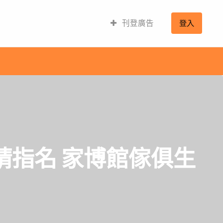
刊登廣告
登入
請指名 家博館傢俱生