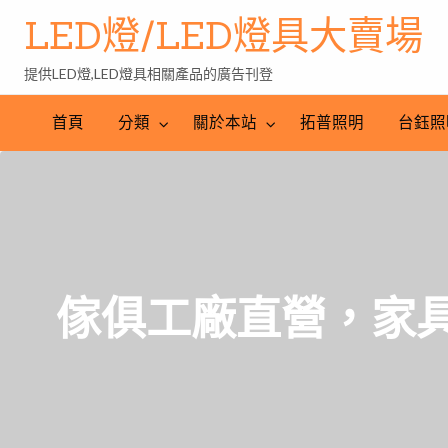
LED燈/LED燈具大賣場
提供LED燈,LED燈具相關產品的廣告刊登
台
LED
鈺
LED
照
首頁
分類
關於本站
拓普照明
台鈺照
照
燈
明
明
批
產
工
發
業
程
網
傢俱工廠直營，家具