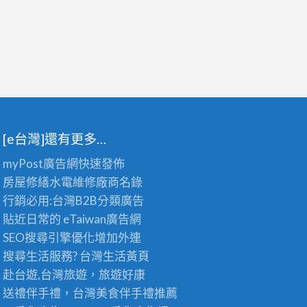
[e台灣]還有更多…
myPost廣告網
快速發佈
房屋修繕
水電維修廠商名錄
行銷必用:台灣B2B
分類廣告
貼近日常的
eTaiwan廣告網
SEO搜尋引擎優化
增加外連
搜尋生活服務? 台灣
生活黃頁
赴台遊,台灣旅遊
，旅遊好康
送禮伴手禮，台灣美食
伴手禮
推薦