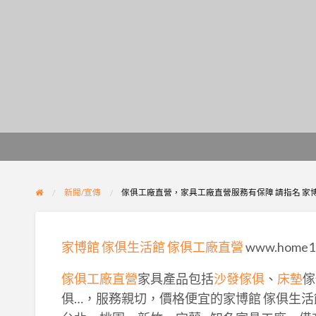
新聞/宣傳
傢俱工廠直營，家具工廠直營服務有保障 請指名 家
家博館
傢俱生活館
傢俱工廠直營
www.home10
傢俱工廠直營
家具產品包括
沙發傢俱
、
床墊
傢
俱…，服務親切，價格便宜的家博館 傢俱生活