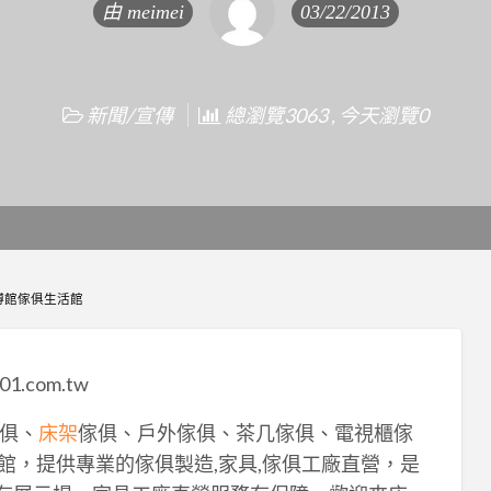
由
meimei
03/22/2013
新聞/宣傳
總瀏覽3063 , 今天瀏覽0
博館傢俱生活館
1.com.tw
俱、
床架
傢俱、戶外傢俱、茶几傢俱、電視櫃傢
館，提供專業的傢俱製造,家具,傢俱工廠直營，是